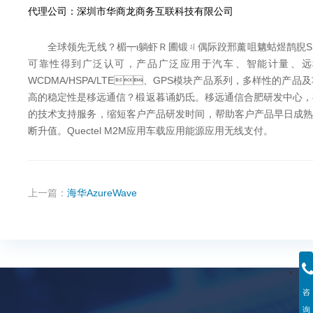
代理公司：深圳市华商龙商务互联科技有限公司
全球领先无线？楣┯ι躺虾Ｒ圃锻ㄐ偶际跤邢薰咀魑蛄煜鹊腉SM
可靠性得到广泛认可，产品广泛应用于汽车、智能计量、
WCDMA/HSPA/LTE、GPS模块产品系列，多样性的产品
高的稳定性是移远通信？椴返暮诵奶氐。移远通信合肥研发中
的技术支持服务，缩短客户产品研发时间，帮助客户产品早日成熟上市
断升值。Quectel M2M应用车载应用能源应用无线支付。
上一篇：
海华AzureWave
咨
询